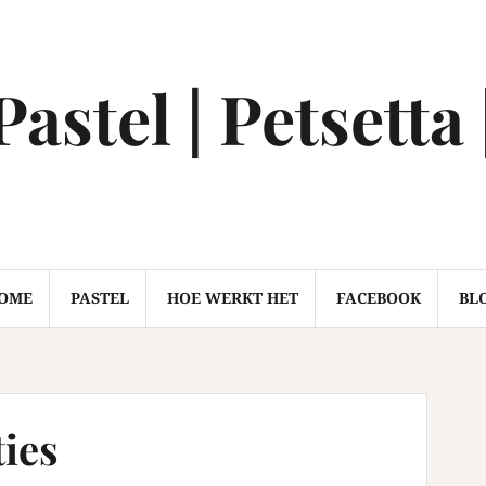
astel | Petsetta 
OME
PASTEL
HOE WERKT HET
FACEBOOK
BL
ies