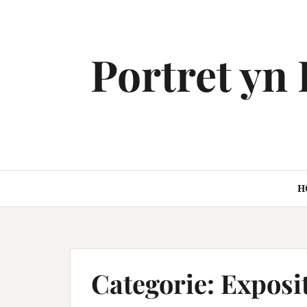
Spring
naar
inhoud
Portret yn P
H
Categorie:
Exposit