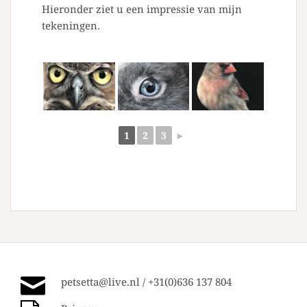
Hieronder ziet u een impressie van mijn
tekeningen.
1
2
3
►
petsetta@live.nl / +31(0)636 137 804